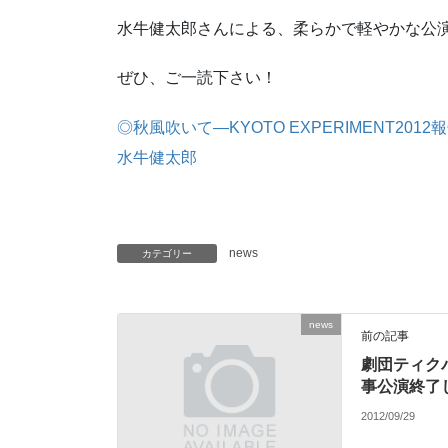
水牛健太郎さんによる、柔らかで軽やかな公
ぜひ、ご一読下さい！
◎秋風吹いて―KYOTO EXPERIMENT201
水牛健太郎
news
カテゴリー
news
前の記事
劇団ティク
事公演終了
2012/09/29