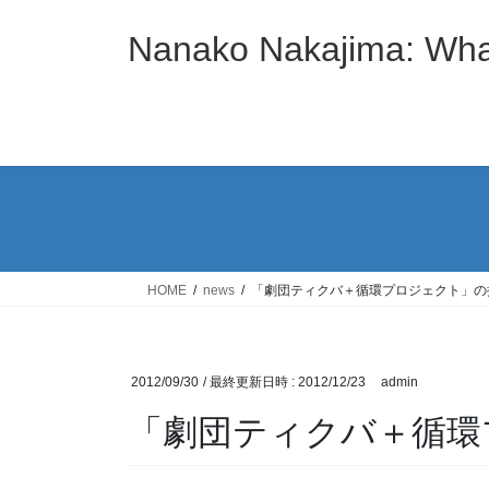
コ
ナ
ン
ビ
Nanako Nakajima: Wha
テ
ゲ
ン
ー
ツ
シ
へ
ョ
ス
ン
キ
に
ッ
移
プ
動
HOME
news
「劇団ティクバ＋循環プロジェクト」の
2012/09/30
/ 最終更新日時 :
2012/12/23
admin
「劇団ティクバ＋循環