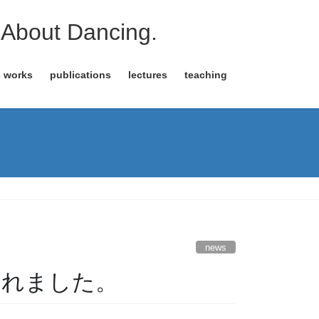
About Dancing.
c works
publications
lectures
teaching
news
されました。