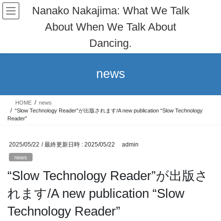
コ
ナ
Nanako Nakajima: What We Talk
ン
ビ
About When We Talk About
テ
ゲ
ン
ー
Dancing.
ツ
シ
へ
ョ
ス
ン
news
キ
に
ッ
移
プ
動
HOME
news
“Slow Technology Reader”が出版されます/A new publication “Slow Technology
Reader”
2025/05/22
/ 最終更新日時 :
2025/05/22
admin
news
“Slow Technology Reader”が出版さ
れます/A new publication “Slow
Technology Reader”