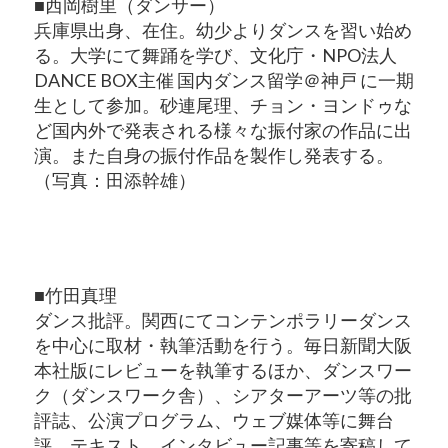
■西岡樹里（ダンサー）
兵庫県出身、在住。幼少よりダンスを習い始め
る。大学にて舞踊を学び、文化庁・NPO法人
DANCE BOX主催 国内ダンス留学＠神戸 に一期
生として参加。砂連尾理、チョン・ヨンドゥな
ど国内外で発表される様々な振付家の作品に出
演。また自身の振付作品を製作し発表する。
（写真：田添幹雄）
■竹田真理
ダンス批評。関西にてコンテンポラリーダンス
を中心に取材・執筆活動を行う。毎日新聞大阪
本社版にレビューを執筆するほか、ダンスワー
ク（ダンスワーク舎）、シアターアーツ等の批
評誌、公演プログラム、ウェブ媒体等に舞台
評、テキスト、インタビュー記事等を寄稿して