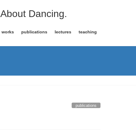
About Dancing.
c works
publications
lectures
teaching
publications
.