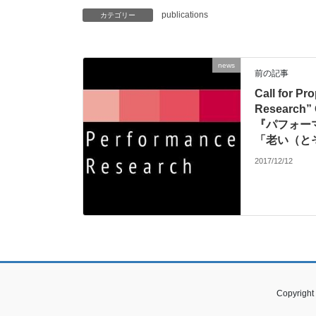
publications
カテゴリー
news
前の記事
Call for P
Research” 
『パフォー
「老い（と
2017/12/12
Copyright