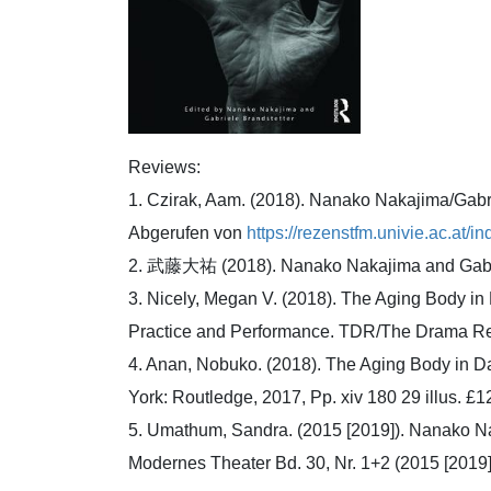
Reviews:
1. Czirak, Aam. (2018). Nanako Nakajima/Gabrie
Abgerufen von
https://rezenstfm.univie.ac.at/in
2. 武藤大祐 (2018). Nanako Nakajima and Gabrie
3. Nicely, Megan V. (2018). The Aging Body in
Practice and Performance. TDR/The Drama Re
4. Anan, Nobuko. (2018). The Aging Body in D
York: Routledge, 2017, Pp. xiv 180 29 illus. 
5. Umathum, Sandra. (2015 [2019]). Nanako Na
Modernes Theater Bd. 30, Nr. 1+2 (2015 [2019