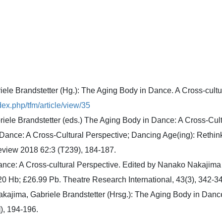
le Brandstetter (Hg.): The Aging Body in Dance. A Cross-cultur
dex.php/tfm/article/view/35
le Brandstetter (eds.) The Aging Body in Dance: A Cross-C
 Dance: A Cross-Cultural Perspective; Dancing Age(ing): Rethink
view 2018 62:3 (T239), 184-187.
ance: A Cross-cultural Perspective. Edited by Nanako Nakajim
£120 Hb; £26.99 Pb. Theatre Research International, 43(3), 34
kajima, Gabriele Brandstetter (Hrsg.): The Aging Body in Danc
]), 194-196.