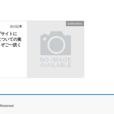
publications
次の記事
ブサイトに
it についての覚
うぞご一読く
 Reserved.