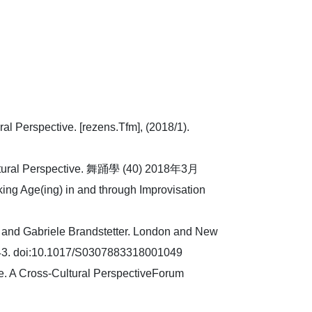
al Perspective. [rezens.Tfm], (2018/1).
ultural Perspective. 舞踊學 (40) 2018年3月
ing Age(ing) in and through Improvisation
a and Gabriele Brandstetter. London and New
2-343. doi:10.1017/S0307883318001049
e. A Cross-Cultural PerspectiveForum