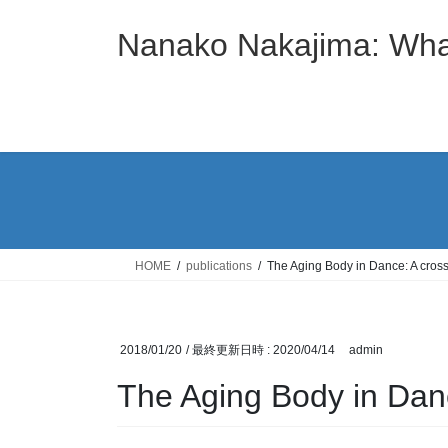
コ
ナ
ン
ビ
Nanako Nakajima: Wha
テ
ゲ
ン
ー
ツ
シ
へ
ョ
ス
ン
キ
に
ッ
移
プ
動
HOME
publications
The Aging Body in Dance: A cross-
2018/01/20
/ 最終更新日時 :
2020/04/14
admin
The Aging Body in Danc