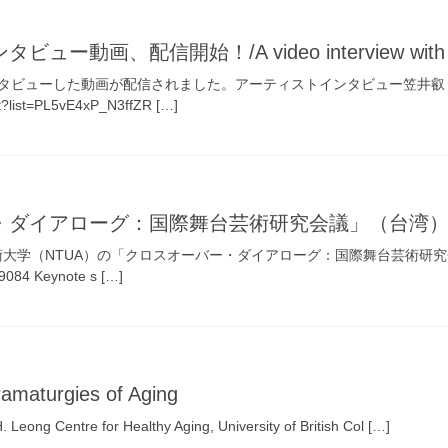
画、配信開始！/A video interview with Akira 
タビューした動画が配信されました。アーティストインタビュー笠井叡
ist?list=PL5vE4xP_N3ffZR […]
イアローグ：国際舞台芸術研究会議」（台湾）基調講演/Ke
湾芸術大学（NTUA）の「クロスオーバー・ダイアローグ：国際舞台芸術
=9084 Keynote s […]
ramaturgies of Aging
 Leong Centre for Healthy Aging, University of British Col […]