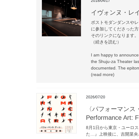
2018/04/17
イヴォンヌ・レ
ポストモダンダンスやレ
に参加してくださった方
そのリンクになります。
（続きを読む）
I am happy to announce 
the Shuju-za Theater las
documented. The epitome
(read more)
2026/07/20
〈パフォーマンス・ア
Performance Art: F
8月1日から東京・ユーロ
た…』上映後に、吉開菜央さ