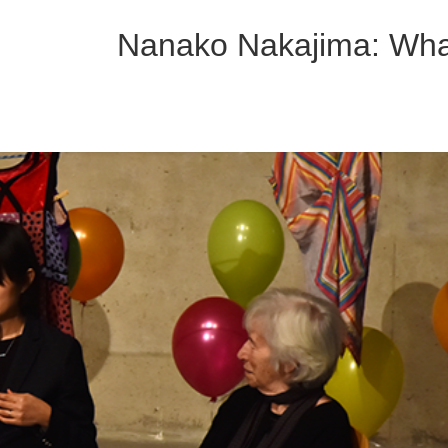
コ
ナ
ン
ビ
Nanako Nakajima: Wha
テ
ゲ
ン
ー
ツ
シ
へ
ョ
ス
ン
キ
に
ッ
移
プ
動