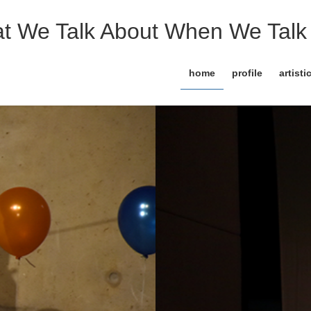
t We Talk About When We Talk 
home
profile
artisti