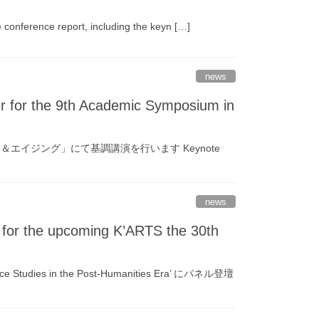
ence report, including the keyn […]
news
 9th Academic Symposium in
イジング」にて基調講演を行います Keynote
news
 upcoming K’ARTS the 30th
ies in the Post-Humanities Era’ にパネル登壇