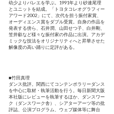
幼少よりバレエを学ぶ。1991年より砂連尾理
とユニットを結成。「トヨタコレオグラフィー
アワード2002」にて、次代を担う振付家賞、
オーディエンス賞をダブル受賞。自身の作品を
発表する傍ら、石井潤、山田せつ子、白井剛、
笠井叡など様々な振付家の作品に出演。アカデ
ミックな技法をオリジナリティへと昇華させた
解像度の高い踊りに定評がある。
■竹田真理
ダンス批評。関西にてコンテンポラリーダンス
を中心に取材・執筆活動を行う。毎日新聞大阪
本社版にレビューを執筆するほか、ダンスワー
ク（ダンスワーク舎）、シアターアーツ等の批
評誌、公演プログラム、ウェブ媒体等に舞台