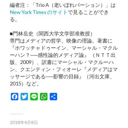
編者注：「Trio A（老いぼれバーション）」は
New York Times のサイト
で見ることができ
る。
■門林岳史（関西大学文学部准教授）
専門はメディアの哲学、映像の理論。著書に
『ホワッチャドゥーイン、マーシャル・マクル
ーハン？──感性論的メディア論』 （ＮＴＴ出
版、2009）、訳書にマーシャル・マクルーハ
ン、クエンティン・フィオーレ『メディアはマ
ッサージである──影響の目録』（河出文庫、
2015）など。
Facebook
Twitter
Line
WhatsApp
共
有
2018年4月8日